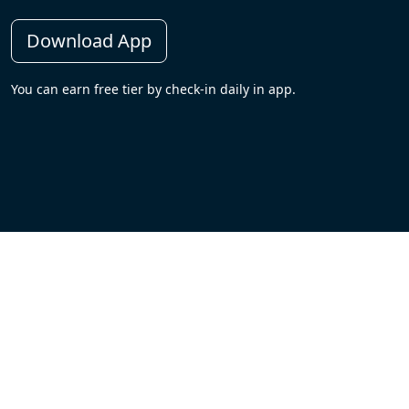
Download App
You can earn free tier by check-in daily in app.
Footer
FAQs